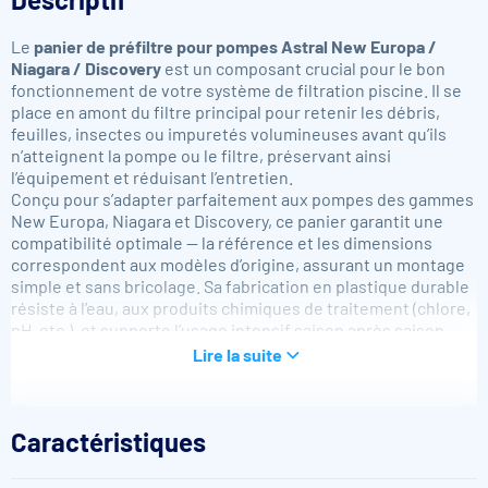
Le
panier de préfiltre pour pompes Astral New Europa /
Niagara / Discovery
est un composant crucial pour le bon
fonctionnement de votre système de filtration piscine. Il se
place en amont du filtre principal pour retenir les débris,
feuilles, insectes ou impuretés volumineuses avant qu’ils
n’atteignent la pompe ou le filtre, préservant ainsi
l’équipement et réduisant l’entretien.
Conçu pour s’adapter parfaitement aux pompes des gammes
New Europa, Niagara et Discovery, ce panier garantit une
compatibilité optimale — la référence et les dimensions
correspondent aux modèles d’origine, assurant un montage
simple et sans bricolage. Sa fabrication en plastique durable
résiste à l’eau, aux produits chimiques de traitement (chlore,
pH, etc.), et supporte l’usage intensif saison après saison.
Grâce à sa maille bien calibrée, le panier permet un passage
Lire la suite
efficace de l’eau tout en retenant les particules indésirables :
le débit reste bon, sans restriction excessive, favorisant une
circulation fluide dans le circuit. Lors de l’entretien, il se
Caractéristiques
nettoie facilement : il suffit de le retirer, vider les débris,
rincer puis le remettre en place.
En remplaçant ou installant ce panier de préfiltre, vous