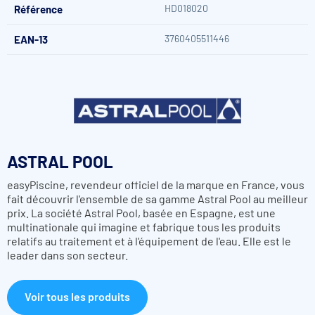
HD018020
Référence
prolongez la durée de vie de votre pompe et de votre filtre,
améliorez la qualité de la filtration, et évitez les risques de
colmatage ou de dommages liés aux débris. Ce panier est
3760405511446
EAN-13
donc un accessoire simple, efficace et indispensable pour
tout propriétaire de piscine utilisant une pompe Astral New
Europa, Niagara ou Discovery.
ASTRAL POOL
easyPiscine, revendeur officiel de la marque en France, vous
fait découvrir l'ensemble de sa gamme Astral Pool au meilleur
prix. La société Astral Pool, basée en Espagne, est une
multinationale qui imagine et fabrique tous les produits
relatifs au traitement et à l'équipement de l'eau. Elle est le
leader dans son secteur.
Voir tous les produits