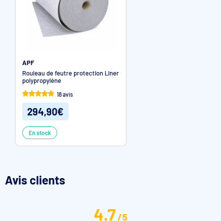
APF
Rouleau de feutre protection Liner
polypropylène
18 avis
294,90€
En stock
Avis clients
4.7
/
5