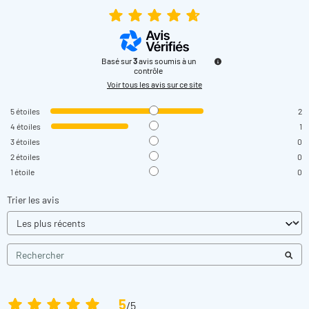
Basé sur
3
avis soumis à un
contrôle
Voir tous les avis sur ce site
5
étoiles
2
4
étoiles
1
3
étoiles
0
2
étoiles
0
1
étoile
0
Trier les avis
5
/
5