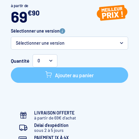
à partir de
69
€
90
Sélectionner une version
Sélectionner une version
Sable
Quantité
0
Gris
Ajouter au panier
Blanc
Bleu France
Gris anthracite
LIVRAISON OFFERTE
à partir de 69€ d’achat
Bleu ciel
Délai d'expédition
sous 2 à 5 jours
Noir
PAIEMENT 1X À 4X