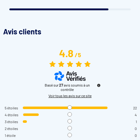
Avis clients
4.8
/
5
Basé sur
27
avis soumis à un
contrôle
Voir tous les avis sur ce site
5
étoiles
22
4
étoiles
4
3
étoiles
1
2
étoiles
0
1
étoile
0