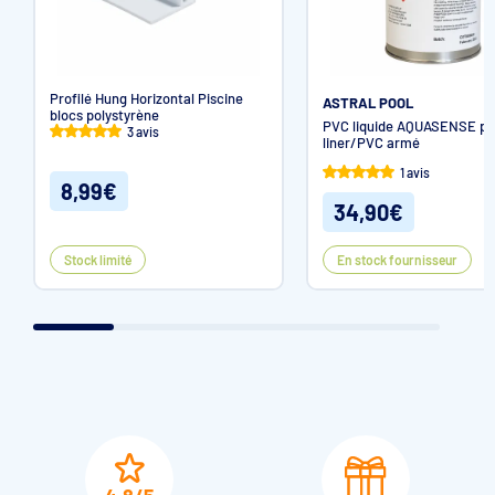
Profilé Hung Horizontal Piscine
ASTRAL POOL
blocs polystyrène
PVC liquide AQUASENSE po
3 avis
liner/PVC armé
1 avis
8,99€
34,90€
Stock limité
En stock fournisseur