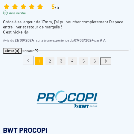
5
/
5
Avis vérifié
Grâce à sa largeur de 17mm, j’ai pu boucher complètement l’espace 
entre liner et retour de margelle !

C’est nickel 👍
Avis du
21/08/2024
, suite à une expérience du
07/08/2024
par
A.A.
Utile
(0)
Signaler
1
2
3
4
5
6
BWT PROCOPI