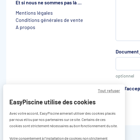
Et si nous ne sommes pas là …
Mentions légales
Conditions générales de vente
A propos
Document j
optionnel
J'accep
Tout refuser
EasyPiscine utilise des cookies
Avec votre accord, EasyPiscine aimerait utiliser des cookies placés
par nous et/ou par nos partenaires sur ce site. Certains de ces
cookies sont strictement nécessaires au bon fonctionnement du site.
Votre consentement à l'installation de cookies non strictement