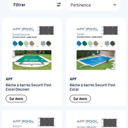
Filtrer
Pertinence
Accessoires et pièces détachées filtration
Pompe de filtration à vitesse variable
Vannes multivoies filtres à sable
Groupe de filtration sur palette
APF
APF
Bâche à barres Securit Pool
Bâche à barres Securit Pool
Excel Discover
Excel
Sur devis
Sur devis